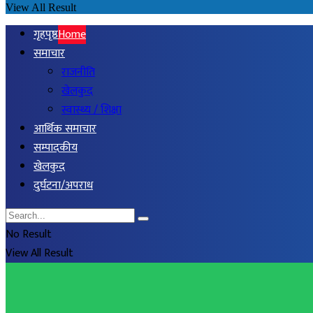
View All Result
गृहपृष्ठ
Home
समाचार
राजनीति
खेलकुद
स्वास्थ्य / शिक्षा
आर्थिक समाचार
सम्पादकीय
खेलकुद
दुर्घटना/अपराध
No Result
View All Result