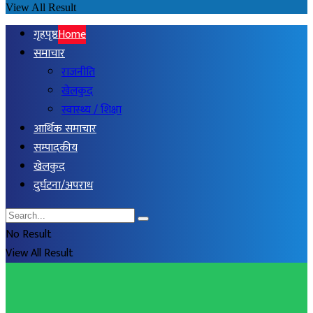
View All Result
गृहपृष्ठ
Home
समाचार
राजनीति
खेलकुद
स्वास्थ्य / शिक्षा
आर्थिक समाचार
सम्पादकीय
खेलकुद
दुर्घटना/अपराध
No Result
View All Result