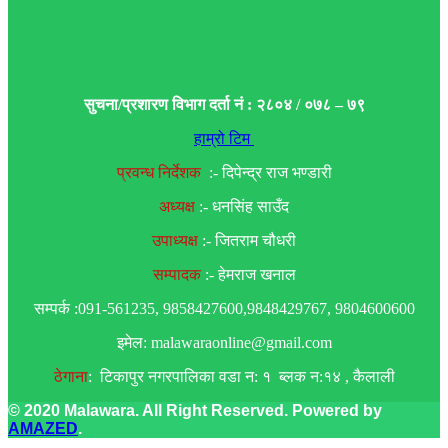
सुचना/प्रशारण विभाग दर्ता नं : २८०४ / ०७८ – ७९
हाम्रो टिम
प्रवन्ध निर्देशक
:- दिपेन्द्र राज भण्डारी
अध्यक्ष
:- धनसिंह साउँद
उपाध्यक्ष
:- जितराम चौधरी
सम्पादक
:- हेमराज खनाल
सम्पर्क :091-561235, 9858427600,9848429767, 9804600600
इमेल: malawaraonline@gmail.com
ठेगाना
: टिकापुर नगरपालिका वडा न: १ ब्लक न:१४ , कैलाली
© 2020 Malawara. All Right Reserved. Powered by
AMAZED
.