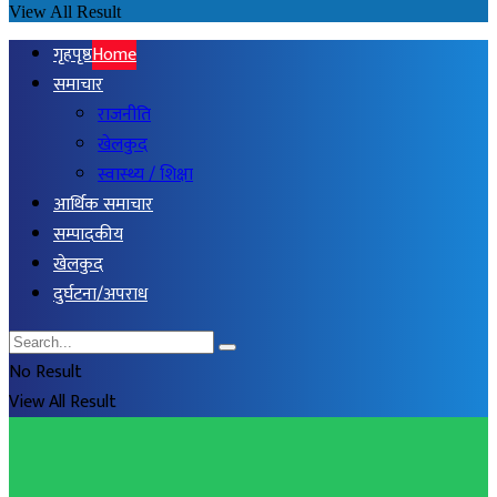
View All Result
गृहपृष्ठ
Home
समाचार
राजनीति
खेलकुद
स्वास्थ्य / शिक्षा
आर्थिक समाचार
सम्पादकीय
खेलकुद
दुर्घटना/अपराध
No Result
View All Result