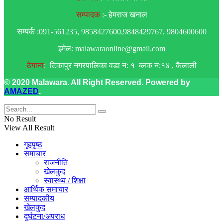
सम्पादक
:- हेमराज खनाल
सम्पर्क :091-561235, 9858427600,9848429767, 9804600600
इमेल: malawaraonline@gmail.com
ठेगाना
: टिकापुर नगरपालिका वडा न: १ ब्लक न:१४ , कैलाली
© 2020 Malawara. All Right Reserved. Powered by
AMAZED
.
No Result
View All Result
गृहपृष्ठ
समाचार
राजनीति
खेलकुद
स्वास्थ्य / शिक्षा
आर्थिक समाचार
सम्पादकीय
खेलकुद
दुर्घटना/अपराध