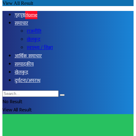
View All Result
गृहपृष्ठ
Home
समाचार
राजनीति
खेलकुद
स्वास्थ्य / शिक्षा
आर्थिक समाचार
सम्पादकीय
खेलकुद
दुर्घटना/अपराध
No Result
View All Result