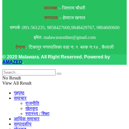
उपाध्यक्ष
:- जितराम चौधरी
सम्पादक
:- हेमराज खनाल
सम्पर्क :091-561235, 9858427600,9848429767, 9804600600
इमेल: malawaraonline@gmail.com
ठेगाना
: टिकापुर नगरपालिका वडा न: १ ब्लक न:१४ , कैलाली
© 2020 Malawara. All Right Reserved. Powered by
AMAZED
.
No Result
View All Result
गृहपृष्ठ
समाचार
राजनीति
खेलकुद
स्वास्थ्य / शिक्षा
आर्थिक समाचार
सम्पादकीय