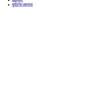
खेलकुद
दुर्घटना/अपराध