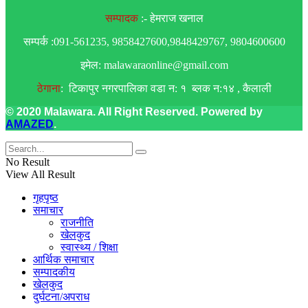
सम्पादक
:- हेमराज खनाल
सम्पर्क :091-561235, 9858427600,9848429767, 9804600600
इमेल: malawaraonline@gmail.com
ठेगाना
: टिकापुर नगरपालिका वडा न: १ ब्लक न:१४ , कैलाली
© 2020 Malawara. All Right Reserved. Powered by
AMAZED
.
No Result
View All Result
गृहपृष्ठ
समाचार
राजनीति
खेलकुद
स्वास्थ्य / शिक्षा
आर्थिक समाचार
सम्पादकीय
खेलकुद
दुर्घटना/अपराध