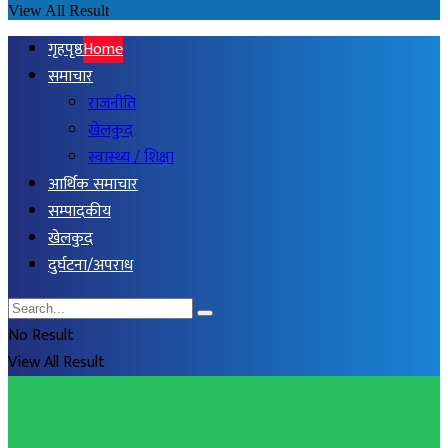
View All Result
गृहपृष्ठ
Home
समाचार
राजनीति
खेलकुद
स्वास्थ्य / शिक्षा
आर्थिक समाचार
सम्पादकीय
खेलकुद
दुर्घटना/अपराध
No Result
View All Result