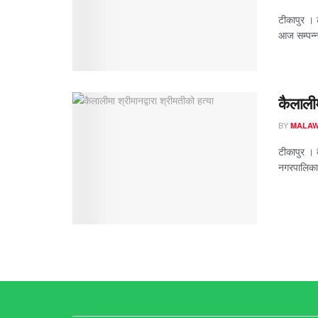
टीकापुर । 
आज सम्पन्
कैलालीम
BY
MALAW
टीकापुर । 
नगरपालिका 