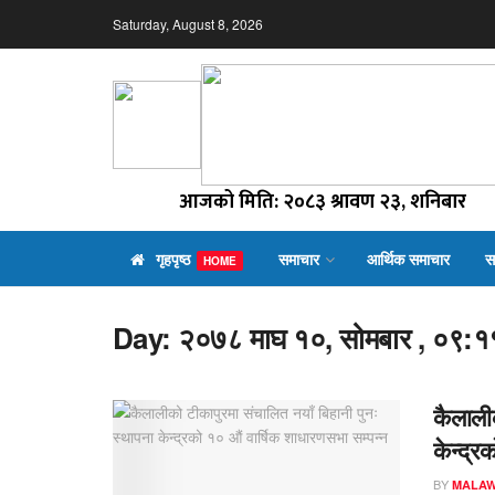
Saturday, August 8, 2026
आजको मिति: २०८३ श्रावण २३, शनिबार
गृहपृष्ठ
समाचार
आर्थिक समाचार
स
HOME
Day:
२०७८ माघ १०, सोमबार , ०९:११
कैलाली
केन्द्र
BY
MALAW