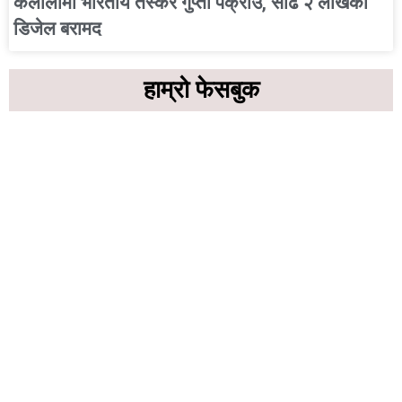
कैलालीमा भारतीय तस्कर गुप्ता पक्राउ, साढे २ लाखको
डिजेल बरामद
हाम्रो फेसबुक