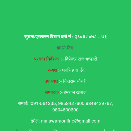
सुचना/प्रशारण विभाग दर्ता नं : २८०४ / ०७८ – ७९
हाम्रो टिम
प्रवन्ध निर्देशक
:- दिपेन्द्र राज भण्डारी
अध्यक्ष
:- धनसिंह साउँद
उपाध्यक्ष
:- जितराम चौधरी
सम्पादक
:- हेमराज खनाल
सम्पर्क :091-561235, 9858427600,9848429767,
9804600600
इमेल: malawaraonline@gmail.com