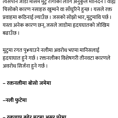
त्यसैपनि जाडो मौसम मुटु रोगीका लागि अनुकुल मानिदैन । वाह्य
चिसोको कारण नसाहरु खुम्चने वा साँघुरिने हुन्छ । यसले रक्त
प्रवाहमा कठिनाई ल्याउँछ । जसको सोझो भार, मुटुमाथि पर्छ ।
यस्ता अनेक कारण छन्, जसले जाडोमा हृदयघातको जोखिम
बढाउँछ ।
मुटुमा रगत पु¥याउने नलीमा अवरोध भएमा मानिसलाई
हृदयाघात हुने गर्छ । रक्तनलीका विशेषगरी तीनवटा कारणले
अवरोध सिर्जना हुने गर्छ ।
– रक्तनलीमा बोसो जमेमा
–नली फुटेमा
– रक्तचाप बढेर मुटुमा असर परेमा