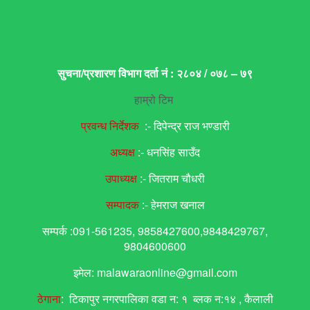
सुचना/प्रशारण विभाग दर्ता नं : २८०४ / ०७८ – ७९
हाम्रो टिम
प्रवन्ध निर्देशक
:- दिपेन्द्र राज भण्डारी
अध्यक्ष
:- धनसिंह साउँद
उपाध्यक्ष
:- जितराम चौधरी
सम्पादक
:- हेमराज खनाल
सम्पर्क :091-561235, 9858427600,9848429767,
9804600600
इमेल: malawaraonline@gmail.com
ठेगाना
: टिकापुर नगरपालिका वडा न: १ ब्लक न:१४ , कैलाली