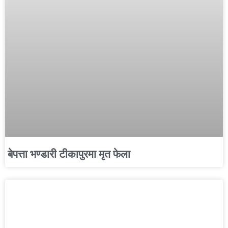
बेपत्ता भण्डारी टीकापुरमा मृत फेला