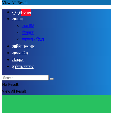
View All Result
गृहपृष्ठ
Home
समाचार
राजनीति
खेलकुद
स्वास्थ्य / शिक्षा
आर्थिक समाचार
सम्पादकीय
खेलकुद
दुर्घटना/अपराध
No Result
View All Result