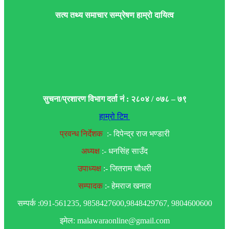
सत्य तथ्य समाचार सम्प्रेषण हाम्रो दायित्व
सुचना/प्रशारण विभाग दर्ता नं : २८०४ / ०७८ – ७९
हाम्रो टिम
प्रवन्ध निर्देशक
:- दिपेन्द्र राज भण्डारी
अध्यक्ष
:- धनसिंह साउँद
उपाध्यक्ष
:- जितराम चौधरी
सम्पादक
:- हेमराज खनाल
सम्पर्क :091-561235, 9858427600,9848429767, 9804600600
इमेल: malawaraonline@gmail.com