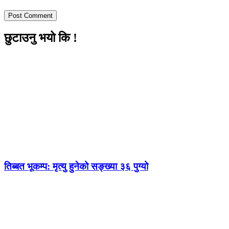
छुटाउनु भयो कि !
तिब्बत भूकम्प: मृत्यु हुनेको सङ्ख्या ३६ पुग्यो