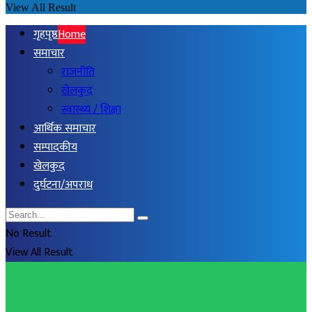
View All Result
गृहपृष्ठ
Home
समाचार
राजनीति
खेलकुद
स्वास्थ्य / शिक्षा
आर्थिक समाचार
सम्पादकीय
खेलकुद
दुर्घटना/अपराध
No Result
View All Result