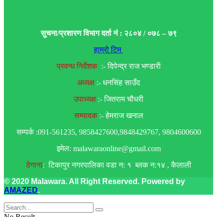
सुचना/प्रशारण विभाग दर्ता नं : २८०४ / ०७८ – ७९
हाम्रो टिम
प्रवन्ध निर्देशक
:- दिपेन्द्र राज भण्डारी
अध्यक्ष
:- धनसिंह साउँद
उपाध्यक्ष
:- जितराम चौधरी
सम्पादक
:- हेमराज खनाल
सम्पर्क :091-561235, 9858427600,9848429767, 9804600600
इमेल: malawaraonline@gmail.com
ठेगाना
: टिकापुर नगरपालिका वडा न: १ ब्लक न:१४ , कैलाली
© 2020 Malawara. All Right Reserved. Powered by
AMAZED
.
No Result