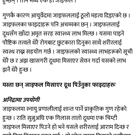
हुन्छन् । तीनै मध्ये एक हो जाइफल ।
गुणकै कारण आयुर्वेदमा जाइफललाई ठूलो महत्व दिइएको छ ।
जाइफलका फाइदाहरू पनि अचम्मका छन् । जाइफललाई
दूधसँग खाँदा अमृत सरह स्वास्थ्य लाभ मिल्छ । यसमा पाइने
पौष्टिक तत्वले धेरै रोगबाट छुटकारा दिनुका साथै शरीरलाई
स्वस्थ राख्न सहयोग गर्छ । जाइफलको स्वास्थ्य लाभहरूको सूची
धेरै छ र अझ खासगरी दूधमा मिसाएर सेवन गर्दा यसको लाभ
झनै धेरै हुन्छ ।
यस्ता छन् जाइफल मिसाएर दूध पिउँनुका फाइदाहरुः
अनिद्रामा उपयोगी
जाइफलमा स्नायु प्रणालीलाई शान्त पार्ने प्राकृतिक गुण रहेको
हुन्छ । राति सुत्नुअघि एक गिलास तातो दूधमा एक चिम्टी
जाइफल मिसाएर पिउने हो भने यसले शरीरलाई आराम दिन्छ र