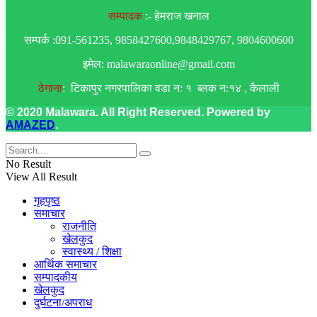
सम्पादक
:- हेमराज खनाल
सम्पर्क :091-561235, 9858427600,9848429767, 9804600600
इमेल: malawaraonline@gmail.com
ठेगाना
: टिकापुर नगरपालिका वडा न: १ ब्लक न:१४ , कैलाली
© 2020 Malawara. All Right Reserved. Powered by
AMAZED
.
No Result
View All Result
गृहपृष्ठ
समाचार
राजनीति
खेलकुद
स्वास्थ्य / शिक्षा
आर्थिक समाचार
सम्पादकीय
खेलकुद
दुर्घटना/अपराध