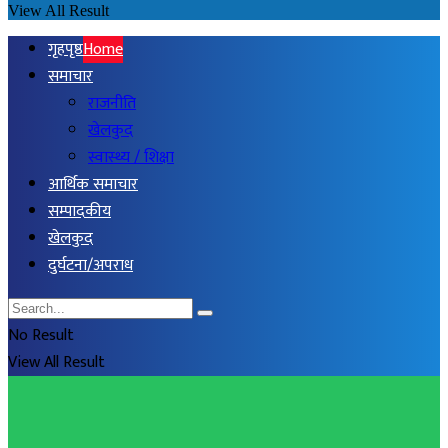
View All Result
गृहपृष्ठ
Home
समाचार
राजनीति
खेलकुद
स्वास्थ्य / शिक्षा
आर्थिक समाचार
सम्पादकीय
खेलकुद
दुर्घटना/अपराध
No Result
View All Result