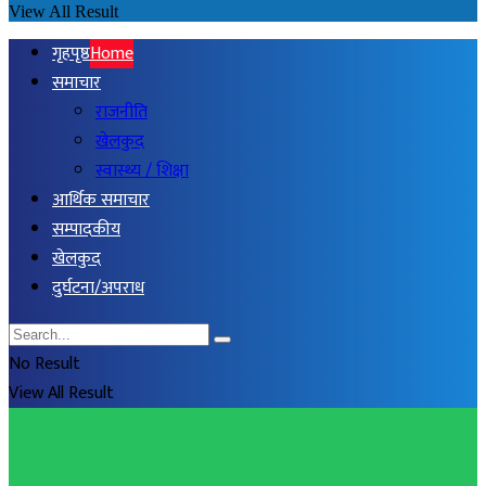
View All Result
गृहपृष्ठ
Home
समाचार
राजनीति
खेलकुद
स्वास्थ्य / शिक्षा
आर्थिक समाचार
सम्पादकीय
खेलकुद
दुर्घटना/अपराध
No Result
View All Result