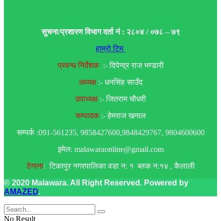
सुचना/प्रशारण विभाग दर्ता नं : २८०४ / ०७८ – ७९
हाम्रो टिम
प्रवन्ध निर्देशक
:- दिपेन्द्र राज भण्डारी
अध्यक्ष
:- धनसिंह साउँद
उपाध्यक्ष
:- जितराम चौधरी
सम्पादक
:- हेमराज खनाल
सम्पर्क :091-561235, 9858427600,9848429767, 9804600600
इमेल: malawaraonline@gmail.com
ठेगाना
: टिकापुर नगरपालिका वडा न: १ ब्लक न:१४ , कैलाली
© 2020 Malawara. All Right Reserved. Powered by
AMAZED
.
No Result