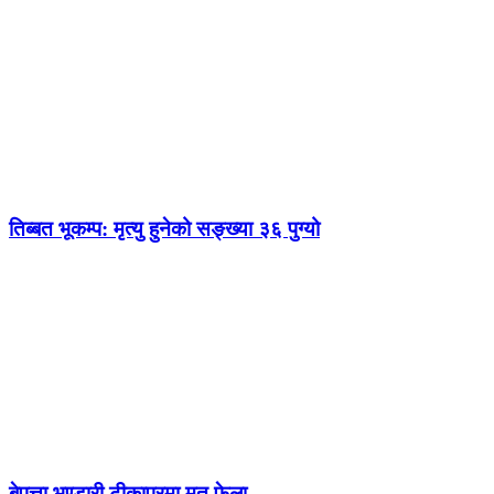
तिब्बत भूकम्प: मृत्यु हुनेको सङ्ख्या ३६ पुग्यो
बेपत्ता भण्डारी टीकापुरमा मृत फेला