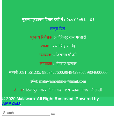
सुचना/प्रशारण विभाग दर्ता नं : २८०४ / ०७८ – ७९
हाम्रो टिम
प्रवन्ध निर्देशक
:- दिपेन्द्र राज भण्डारी
अध्यक्ष
:- धनसिंह साउँद
उपाध्यक्ष
:- जितराम चौधरी
सम्पादक
:- हेमराज खनाल
सम्पर्क :091-561235, 9858427600,9848429767, 9804600600
इमेल: malawaraonline@gmail.com
ठेगाना
: टिकापुर नगरपालिका वडा न: १ ब्लक न:१४ , कैलाली
© 2020 Malawara. All Right Reserved. Powered by
AMAZED
.