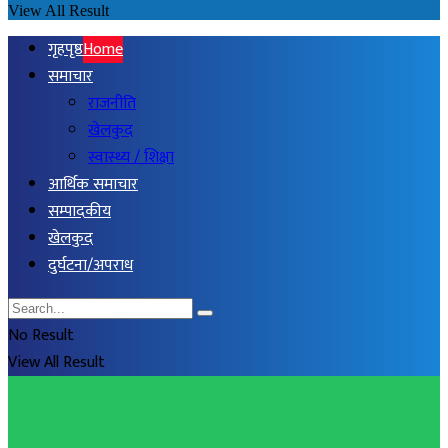
View All Result
गृहपृष्ठ
Home
समाचार
राजनीति
खेलकुद
स्वास्थ्य / शिक्षा
आर्थिक समाचार
सम्पादकीय
खेलकुद
दुर्घटना/अपराध
No Result
View All Result