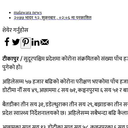
malawara news
२०७७ भाद्र १२, शुक्रबार , ०२:०६ मा प्रकाशित
शेयेर गर्नुहोस
टीकापुर /
सुदूरपश्चिम प्रदेशमा कोरोना संक्रमितको संख्या पाँच
पुगेको हो।
अहिलेसम्म ५७ हजार बढिको कोरोना परीक्षण भएकोमा पाँच हजार
डोटीमा नौँ सय ४९, अछाममा ८ सय ७१, कञ्चनपुरमा ६ सय ५१ र बा
बैतडीका तीन सय ३१, डडेल्धुराका तीन सय २९, बझाङका तीन सय 
प्रदेश स्वास्थ्य निर्देशनालयको छ। अहिलेसम्म सबैभन्दा बढि क
अछामका सात सय १३, डोटीका सात सय ५८, कञ्चनपुरका ६ सय पाँ