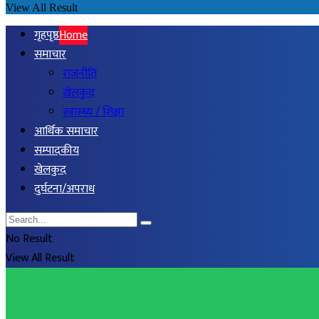
View All Result
गृहपृष्ठ
Home
समाचार
राजनीति
खेलकुद
स्वास्थ्य / शिक्षा
आर्थिक समाचार
सम्पादकीय
खेलकुद
दुर्घटना/अपराध
No Result
View All Result