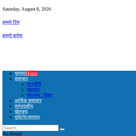
Saturday, August 8, 2026
हाम्रो टिम
हाम्रो बारेमा
गृहपृष्ठ
Home
समाचार
राजनीति
खेलकुद
स्वास्थ्य / शिक्षा
आर्थिक समाचार
सम्पादकीय
खेलकुद
दुर्घटना/अपराध
No Result