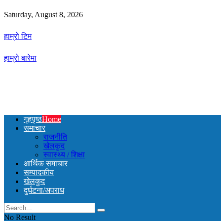
Saturday, August 8, 2026
हाम्रो टिम
हाम्रो बारेमा
गृहपृष्ठ
Home
समाचार
राजनीति
खेलकुद
स्वास्थ्य / शिक्षा
आर्थिक समाचार
सम्पादकीय
खेलकुद
दुर्घटना/अपराध
No Result