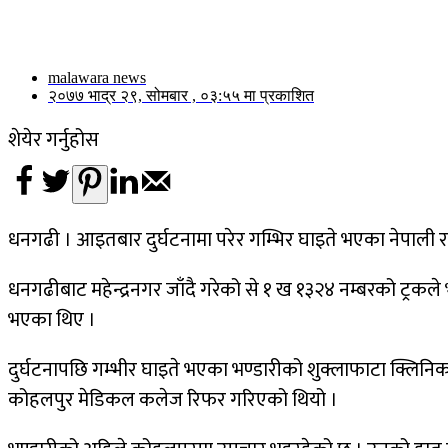
malawara news
२०७७ भाद्र २९, सोमबार , ०३:५५ मा प्रकाशित
शेयेर गर्नुहोस
धनगढी । आइतबार दुर्घटनामा परेर गम्भिर घाइते भएका नेपाली राष
धनगढीबाट महेन्द्रनगर जाँदै गरेको से १ ख १३२४ नम्बरको ट्रक
भएका थिए ।
दुर्घटनापछि गम्भीर घाइते भएका भण्डारीको शुक्लाफाटा क्ल
कोहलपुर मेडिकल कलेज रिफर गरिएको थियो ।