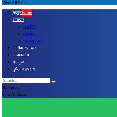
View All Result
गृहपृष्ठ
Home
समाचार
राजनीति
खेलकुद
स्वास्थ्य / शिक्षा
आर्थिक समाचार
सम्पादकीय
खेलकुद
दुर्घटना/अपराध
No Result
View All Result