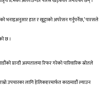
ाष्ट्रिय टिमका अलराउण्डर पारस खड्काले जनाएका छन् ।
भनाइअनुसार हात र खुट्टाको अपरेसन गर्नुपर्नेछ,’ पारसले
को छ ।
को ग्रान्डी अस्पतालमा रिफर गरेको पारिवारिक स्रोतले
 राम्रो उपचारका लागि हेलिकप्टरमार्फत काठमाडौं ल्याउन