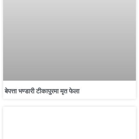
बेपत्ता भण्डारी टीकापुरमा मृत फेला