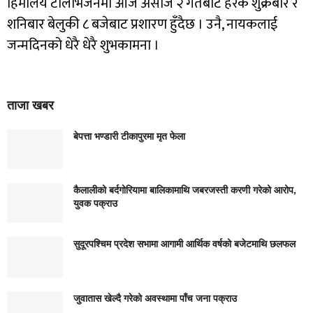
हिमालय टेलिभिजनमा आज असोज २ गतेबाट हरेक शुक्रबार र
शनिबार बेलुकी ८ बजेबाट प्रशारण हुँदैछ । उनै, नायकलाई
जन्मदिनको धेरै धेरै शुभकामना ।
ताजा खबर
बेपत्ता भण्डारी टीकापुरमा मृत फेला
कैलालीको बर्दगोरियामा बालिकामाथि जबरजस्ती करणी गरेको आरोप,
युवक पक्राउ
सुदूरपश्चिम प्रदेश सभामा आगामी आर्थिक वर्षको बजेटमाथि छलफल
जुवातास खेल्दै गरेको अवस्थामा पाँच जना पक्राउ