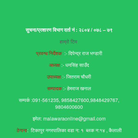
सुचना/प्रशारण विभाग दर्ता नं : २८०४ / ०७८ – ७९
हाम्रो टिम
प्रवन्ध निर्देशक
:- दिपेन्द्र राज भण्डारी
अध्यक्ष
:- धनसिंह साउँद
उपाध्यक्ष
:- जितराम चौधरी
सम्पादक
:- हेमराज खनाल
सम्पर्क :091-561235, 9858427600,9848429767,
9804600600
इमेल: malawaraonline@gmail.com
ठेगाना
: टिकापुर नगरपालिका वडा न: १ ब्लक न:१४ , कैलाली