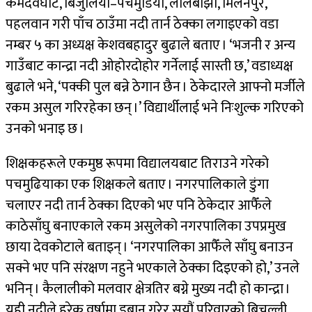
कर्मदेवघाट, बिजुलिया–पचमुडिया, लालबोझी, मिलनपुर,
पहलवान गरी पाँच ठाउँमा नदी तार्न ठेक्का लगाइएको वडा
नम्बर ५ का अध्यक्ष केशवबहादुर बुढाले बताए । ‘भजनी र अन्य
गाउँबाट कान्द्रा नदी ओहोरदोहोर गर्नेलाई सास्ती छ,’ वडाध्यक्ष
बुढाले भने, ‘पक्की पुल बन्ने ठेगान छैन । ठेकेदारले आफ्नो मर्जीले
रकम असुल गरिरहेका छन् ।’ विद्यार्थीलाई भने निःशुल्क गरिएको
उनको भनाइ छ ।
शिक्षकहरूले एकमुष्ठ रूपमा विद्यालयबाट तिराउने गरेको
पचमुढियाका एक शिक्षकले बताए । नगरपालिकाले डुंगा
चलाएर नदी तार्न ठेक्का दिएको भए पनि ठेकेदार आफैँले
काठेसाँघु बनाएकाले रकम असुलेको नगरपालिका उपप्रमुख
छाया देवकोटाले बताइन् । ‘नगरपालिका आफैँले साँघु बनाउन
सक्ने भए पनि संरक्षण नहुने भएकाले ठेक्का दिइएको हो,’ उनले
भनिन् । कैलालीको मलवार क्षेत्रतिर बग्ने मुख्य नदी हो कान्द्रा ।
यही नदीले हरेक वर्षामा डुबान गरेर सयौं परिवारको बिचल्ली