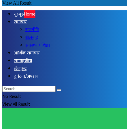
View All Result
गृहपृष्ठ
Home
समाचार
राजनीति
खेलकुद
स्वास्थ्य / शिक्षा
आर्थिक समाचार
सम्पादकीय
खेलकुद
दुर्घटना/अपराध
No Result
View All Result