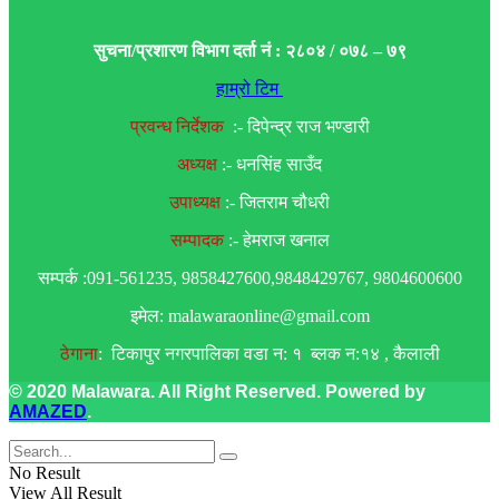
सुचना/प्रशारण विभाग दर्ता नं : २८०४ / ०७८ – ७९
हाम्रो टिम
प्रवन्ध निर्देशक
:- दिपेन्द्र राज भण्डारी
अध्यक्ष
:- धनसिंह साउँद
उपाध्यक्ष
:- जितराम चौधरी
सम्पादक
:- हेमराज खनाल
सम्पर्क :091-561235, 9858427600,9848429767, 9804600600
इमेल: malawaraonline@gmail.com
ठेगाना
: टिकापुर नगरपालिका वडा न: १ ब्लक न:१४ , कैलाली
© 2020 Malawara. All Right Reserved. Powered by
AMAZED
.
No Result
View All Result