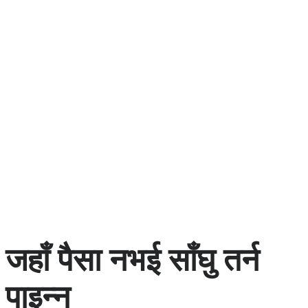
जहाँ पैसा नभई साँघु तर्न
पाइन्‍न