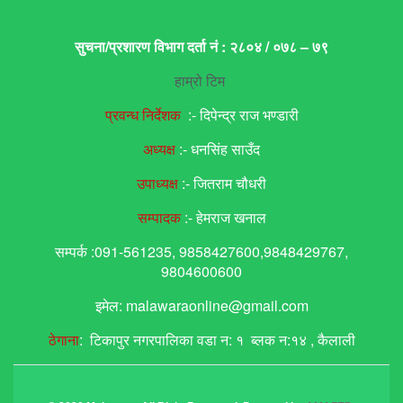
सुचना/प्रशारण विभाग दर्ता नं : २८०४ / ०७८ – ७९
हाम्रो टिम
प्रवन्ध निर्देशक
:- दिपेन्द्र राज भण्डारी
अध्यक्ष
:- धनसिंह साउँद
उपाध्यक्ष
:- जितराम चौधरी
सम्पादक
:- हेमराज खनाल
सम्पर्क :091-561235, 9858427600,9848429767,
9804600600
इमेल: malawaraonline@gmail.com
ठेगाना
: टिकापुर नगरपालिका वडा न: १ ब्लक न:१४ , कैलाली