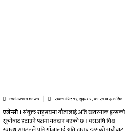
malawara news
२०७७ मंसिर १९, शुक्रबार , ०४:२५ मा प्रकाशित
एजेन्सी ।
संयुक्त राष्ट्रसंघमा गाँजालाई अति खतरनाक ड्रग्सको
सूचीबाट हटाउने पक्षमा मतदान भएको छ । यसअघि विश्व
स्वास्थ संगठनले पनि गाँजालाई अति खराब ड्रग्सको सूचीबाट