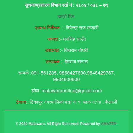
सुचना/प्रशारण विभाग दर्ता नं : २८०४ / ०७८ – ७९
हाम्रो टिम
प्रवन्ध निर्देशक
:- दिपेन्द्र राज भण्डारी
अध्यक्ष
:- धनसिंह साउँद
उपाध्यक्ष
:- जितराम चौधरी
सम्पादक
:- हेमराज खनाल
सम्पर्क :091-561235, 9858427600,9848429767,
9804600600
इमेल: malawaraonline@gmail.com
ठेगाना
: टिकापुर नगरपालिका वडा न: १ ब्लक न:१४ , कैलाली
© 2020 Malawara. All Right Reserved. Powered by
AMAZED
.