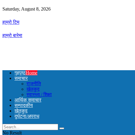
Saturday, August 8, 2026
हाम्रो टिम
हाम्रो बारेमा
गृहपृष्ठ
Home
समाचार
राजनीति
खेलकुद
स्वास्थ्य / शिक्षा
आर्थिक समाचार
सम्पादकीय
खेलकुद
दुर्घटना/अपराध
No Result