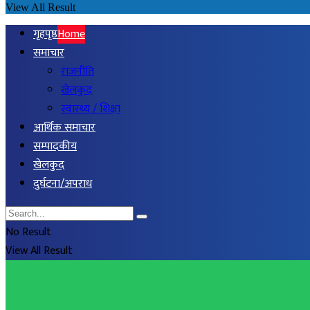
View All Result
गृहपृष्ठ
Home
समाचार
राजनीति
खेलकुद
स्वास्थ्य / शिक्षा
आर्थिक समाचार
सम्पादकीय
खेलकुद
दुर्घटना/अपराध
No Result
View All Result