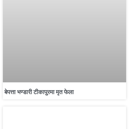
बेपत्ता भण्डारी टीकापुरमा मृत फेला