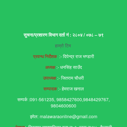
सुचना/प्रशारण विभाग दर्ता नं : २८०४ / ०७८ – ७९
हाम्रो टिम
प्रवन्ध निर्देशक
:- दिपेन्द्र राज भण्डारी
अध्यक्ष
:- धनसिंह साउँद
उपाध्यक्ष
:- जितराम चौधरी
सम्पादक
:- हेमराज खनाल
सम्पर्क :091-561235, 9858427600,9848429767,
9804600600
इमेल: malawaraonline@gmail.com