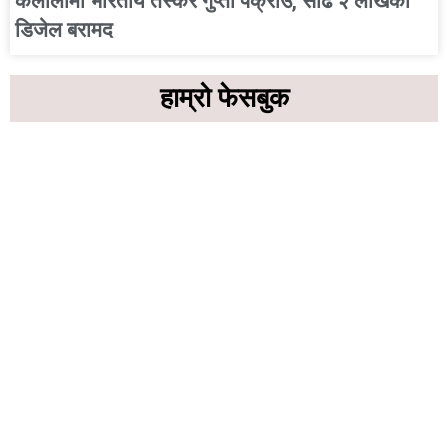
कैलालीमा भारतीय तस्कर गुप्ता पक्राउ, साढे २ लाखको
डिजेल बरामद
हाम्रो फेसबुक