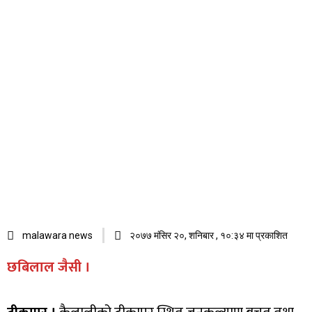
malawara news
२०७७ मंसिर २०, शनिबार , १०:३४ मा प्रकाशित
छबिलाल जैसी ।