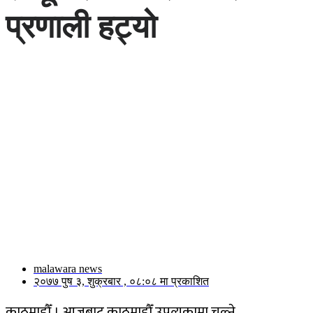
प्रणाली हट्यो
malawara news
२०७७ पुष ३, शुक्रबार , ०८:०८ मा प्रकाशित
काठमाडौँ । आजबाट काठमाडौँ उपत्यकामा चल्ने