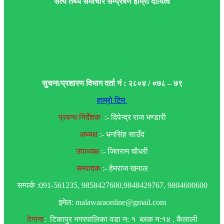
सत्य तथ्य समाचार सम्प्रेषण हाम्रो दायित्व
सुचना/प्रशारण विभाग दर्ता नं : २८०४ / ०७८ – ७९
हाम्रो टिम
प्रवन्ध निर्देशक
:- दिपेन्द्र राज भण्डारी
अध्यक्ष
:- धनसिंह साउँद
उपाध्यक्ष
:- जितराम चौधरी
सम्पादक
:- हेमराज खनाल
सम्पर्क :091-561235, 9858427600,9848429767, 9804600600
इमेल: malawaraonline@gmail.com
ठेगाना
: टिकापुर नगरपालिका वडा न: १ ब्लक न:१४ , कैलाली