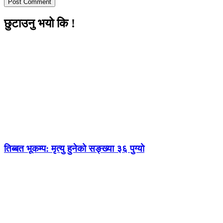
छुटाउनु भयो कि !
तिब्बत भूकम्प: मृत्यु हुनेको सङ्ख्या ३६ पुग्यो