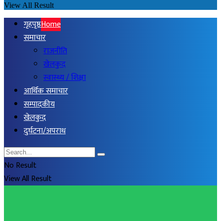
View All Result
गृहपृष्ठ
Home
समाचार
राजनीति
खेलकुद
स्वास्थ्य / शिक्षा
आर्थिक समाचार
सम्पादकीय
खेलकुद
दुर्घटना/अपराध
No Result
View All Result