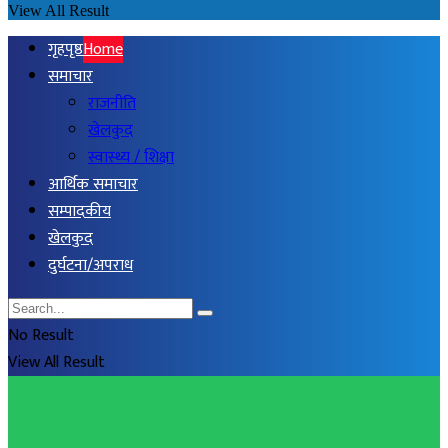
View All Result
गृहपृष्ठ
Home
समाचार
राजनीति
खेलकुद
स्वास्थ्य / शिक्षा
आर्थिक समाचार
सम्पादकीय
खेलकुद
दुर्घटना/अपराध
No Result
View All Result