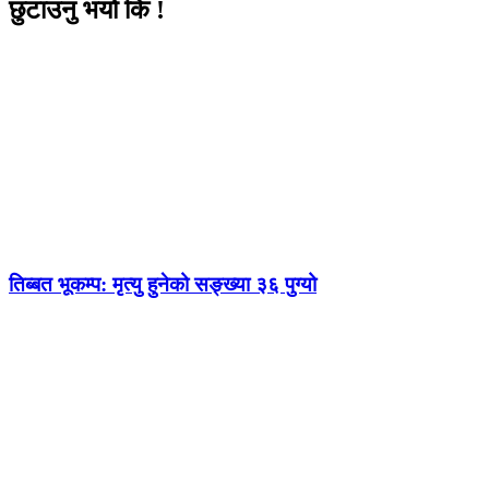
छुटाउनु भयो कि !
तिब्बत भूकम्प: मृत्यु हुनेको सङ्ख्या ३६ पुग्यो