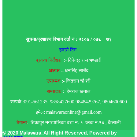
सुचना/प्रशारण विभाग दर्ता नं : २८०४ / ०७८ – ७९
हाम्रो टिम
प्रवन्ध निर्देशक
:- दिपेन्द्र राज भण्डारी
अध्यक्ष
:- धनसिंह साउँद
उपाध्यक्ष
:- जितराम चौधरी
सम्पादक
:- हेमराज खनाल
सम्पर्क :091-561235, 9858427600,9848429767, 9804600600
इमेल: malawaraonline@gmail.com
ठेगाना
: टिकापुर नगरपालिका वडा न: १ ब्लक न:१४ , कैलाली
© 2020 Malawara. All Right Reserved. Powered by