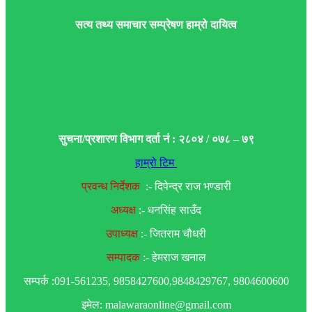
सत्य तथ्य समाचार सम्प्रेषण हाम्रो दायित्व
सुचना/प्रशारण विभाग दर्ता नं : २८०४ / ०७८ – ७९
हाम्रो टिम
प्रवन्ध निर्देशक
:- दिपेन्द्र राज भण्डारी
अध्यक्ष
:- धनसिंह साउँद
उपाध्यक्ष
:- जितराम चौधरी
सम्पादक
:- हेमराज खनाल
सम्पर्क :091-561235, 9858427600,9848429767, 9804600600
इमेल: malawaraonline@gmail.com