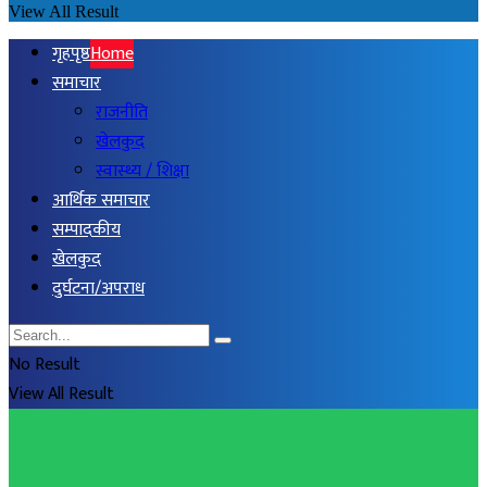
View All Result
गृहपृष्ठ
Home
समाचार
राजनीति
खेलकुद
स्वास्थ्य / शिक्षा
आर्थिक समाचार
सम्पादकीय
खेलकुद
दुर्घटना/अपराध
No Result
View All Result