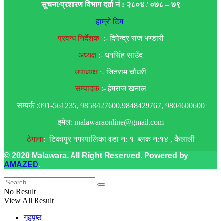
सुचना/प्रशारण विभाग दर्ता नं : २८०४ / ०७८ – ७९
हाम्रो टिम
प्रवन्ध निर्देशक
:- दिपेन्द्र राज भण्डारी
अध्यक्ष
:- धनसिंह साउँद
उपाध्यक्ष
:- जितराम चौधरी
सम्पादक
:- हेमराज खनाल
सम्पर्क :091-561235, 9858427600,9848429767, 9804600600
इमेल: malawaraonline@gmail.com
ठेगाना
: टिकापुर नगरपालिका वडा न: १ ब्लक न:१४ , कैलाली
© 2020 Malawara. All Right Reserved. Powered by
AMAZED
.
No Result
View All Result
गृहपृष्ठ