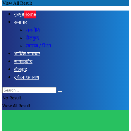
View All Result
गृहपृष्ठ
Home
समाचार
राजनीति
खेलकुद
स्वास्थ्य / शिक्षा
आर्थिक समाचार
सम्पादकीय
खेलकुद
दुर्घटना/अपराध
No Result
View All Result