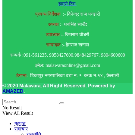
हाम्रो टिम
प्रवन्ध निर्देशक
:- दिपेन्द्र राज भण्डारी
अध्यक्ष
:- धनसिंह साउँद
उपाध्यक्ष
:- जितराम चौधरी
सम्पादक
:- हेमराज खनाल
सम्पर्क :091-561235, 9858427600,9848429767, 9804600600
इमेल: malawaraonline@gmail.com
ठेगाना
: टिकापुर नगरपालिका वडा न: १ ब्लक न:१४ , कैलाली
© 2020 Malawara. All Right Reserved. Powered by
AMAZED
.
No Result
View All Result
गृहपृष्ठ
समाचार
राजनीति