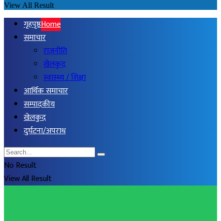
View All Result
गृहपृष्ठ
Home
समाचार
राजनीति
खेलकुद
स्वास्थ्य / शिक्षा
आर्थिक समाचार
सम्पादकीय
खेलकुद
दुर्घटना/अपराध
No Result
View All Result