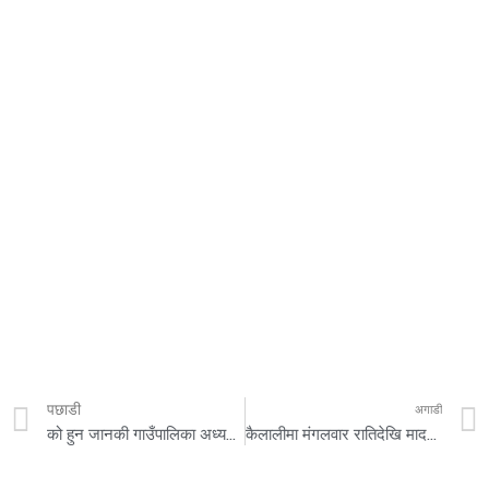
पछाडी
अगाडी
को हुन जानकी गाउँपालिका अध्यक्ष पदका उम्मेदवार चौधरी
कैलालीमा मंगलवार रातिदेखि मादक पदार्थको सेवन तथा बिक्री वितरण गर्न नपाइने