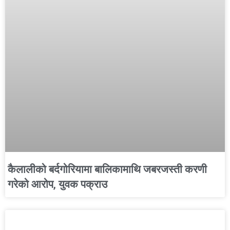
कैलालीको बर्दगोरियामा बालिकामाथि जबरजस्ती करणी
गरेको आरोप, युवक पक्राउ