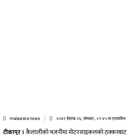
malawara news
२०७९ बैशाख २६, सोमबार , ०१:४५ मा प्रकाशित
टीकापुर ।
कैलालीको भजनीमा मोटरसाइकलको ठक्करबाट