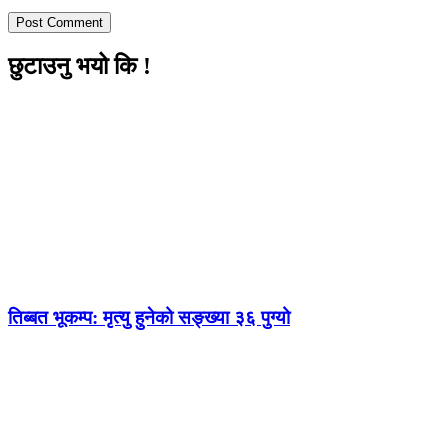
छुटाउनु भयो कि !
तिब्बत भूकम्प: मृत्यु हुनेको सङ्ख्या ३६ पुग्यो