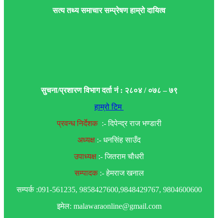
सत्य तथ्य समाचार सम्प्रेषण हाम्रो दायित्व
सुचना/प्रशारण विभाग दर्ता नं : २८०४ / ०७८ – ७९
हाम्रो टिम
प्रवन्ध निर्देशक
:- दिपेन्द्र राज भण्डारी
अध्यक्ष
:- धनसिंह साउँद
उपाध्यक्ष
:- जितराम चौधरी
सम्पादक
:- हेमराज खनाल
सम्पर्क :091-561235, 9858427600,9848429767, 9804600600
इमेल: malawaraonline@gmail.com