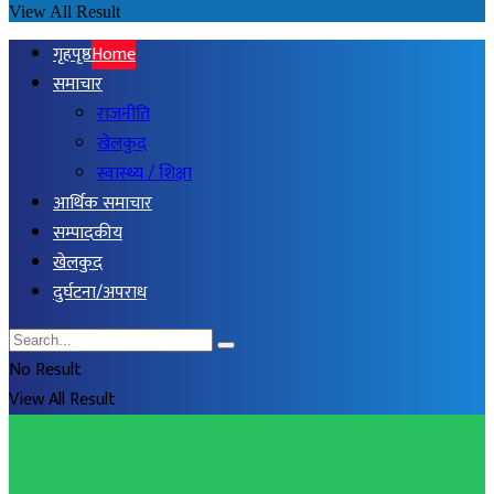
View All Result
गृहपृष्ठ
Home
समाचार
राजनीति
खेलकुद
स्वास्थ्य / शिक्षा
आर्थिक समाचार
सम्पादकीय
खेलकुद
दुर्घटना/अपराध
No Result
View All Result