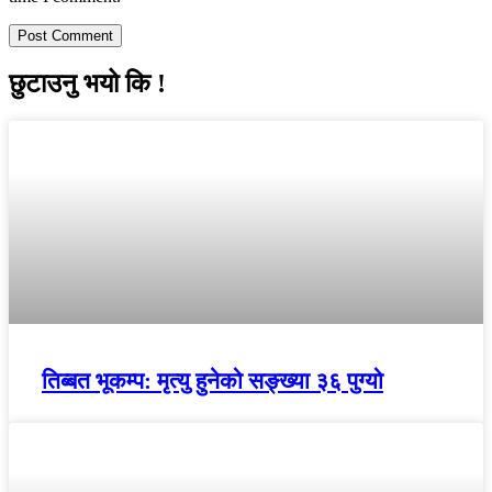
छुटाउनु भयो कि !
तिब्बत भूकम्प: मृत्यु हुनेको सङ्ख्या ३६ पुग्यो