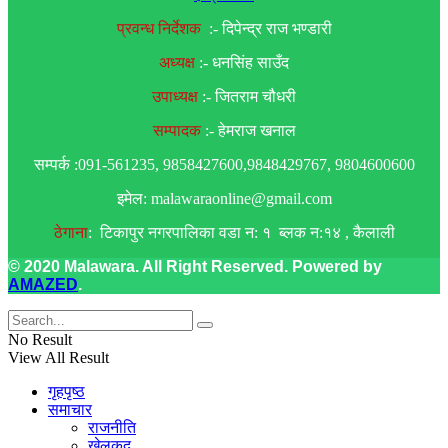
प्रवन्ध निर्देशक
:- दिपेन्द्र राज भण्डारी
अध्यक्ष
:- धनसिंह साउँद
उपाध्यक्ष
:- जितराम चौधरी
सम्पादक
:- हेमराज खनाल
सम्पर्क :091-561235, 9858427600,9848429767, 9804600600
इमेल: malawaraonline@gmail.com
ठेगाना
: टिकापुर नगरपालिका वडा न: १ ब्लक न:१४ , कैलाली
© 2020 Malawara. All Right Reserved. Powered by
AMAZED
.
No Result
View All Result
गृहपृष्ठ
समाचार
राजनीति
खेलकुद