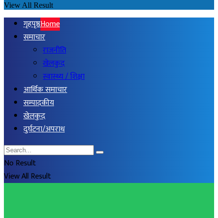
View All Result
गृहपृष्ठ
Home
समाचार
राजनीति
खेलकुद
स्वास्थ्य / शिक्षा
आर्थिक समाचार
सम्पादकीय
खेलकुद
दुर्घटना/अपराध
No Result
View All Result