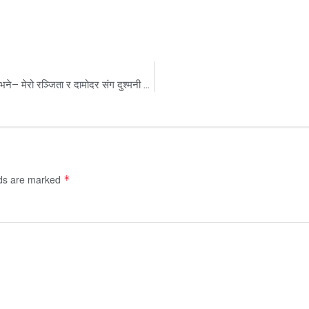
संरक्षण रेशमलाल चौधरीले नागरिक उन्मुक्ति पार्टी छोडे, उनले भने– मेरो रञ्जिता र दामोदर संग दुश्मनी छैन ।
lds are marked
*