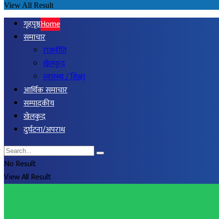
View All Result
गृहपृष्ठ
Home
समाचार
राजनीति
खेलकुद
स्वास्थ्य / शिक्षा
आर्थिक समाचार
सम्पादकीय
खेलकुद
दुर्घटना/अपराध
No Result
View All Result