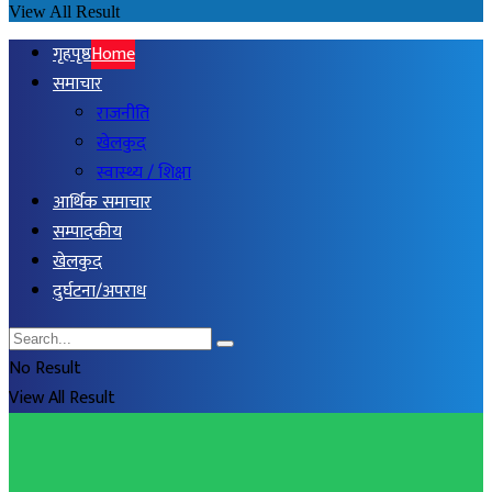
View All Result
गृहपृष्ठ
Home
समाचार
राजनीति
खेलकुद
स्वास्थ्य / शिक्षा
आर्थिक समाचार
सम्पादकीय
खेलकुद
दुर्घटना/अपराध
No Result
View All Result