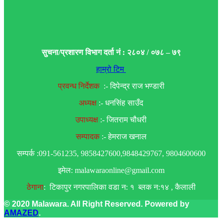
सुचना/प्रशारण विभाग दर्ता नं : २८०४ / ०७८ – ७९
हाम्रो टिम
प्रवन्ध निर्देशक
:- दिपेन्द्र राज भण्डारी
अध्यक्ष
:- धनसिंह साउँद
उपाध्यक्ष
:- जितराम चौधरी
सम्पादक
:- हेमराज खनाल
सम्पर्क :091-561235, 9858427600,9848429767, 9804600600
इमेल: malawaraonline@gmail.com
ठेगाना
: टिकापुर नगरपालिका वडा न: १ ब्लक न:१४ , कैलाली
© 2020 Malawara. All Right Reserved. Powered by
AMAZED
.