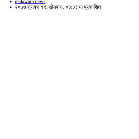
malawara news
२०७७ श्रावण १९, सोमबार , ०३:३८ मा प्रकाशित