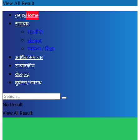
View All Result
गृहपृष्ठ
Home
समाचार
राजनीति
खेलकुद
स्वास्थ्य / शिक्षा
आर्थिक समाचार
सम्पादकीय
खेलकुद
दुर्घटना/अपराध
No Result
View All Result