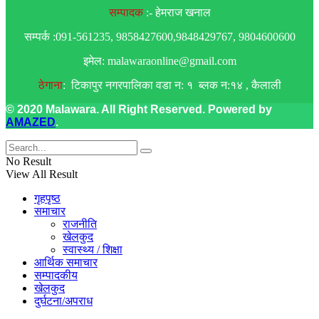
सम्पादक
:- हेमराज खनाल
सम्पर्क :091-561235, 9858427600,9848429767, 9804600600
इमेल: malawaraonline@gmail.com
ठेगाना
: टिकापुर नगरपालिका वडा न: १ ब्लक न:१४ , कैलाली
© 2020 Malawara. All Right Reserved. Powered by
AMAZED
.
No Result
View All Result
गृहपृष्ठ
समाचार
राजनीति
खेलकुद
स्वास्थ्य / शिक्षा
आर्थिक समाचार
सम्पादकीय
खेलकुद
दुर्घटना/अपराध