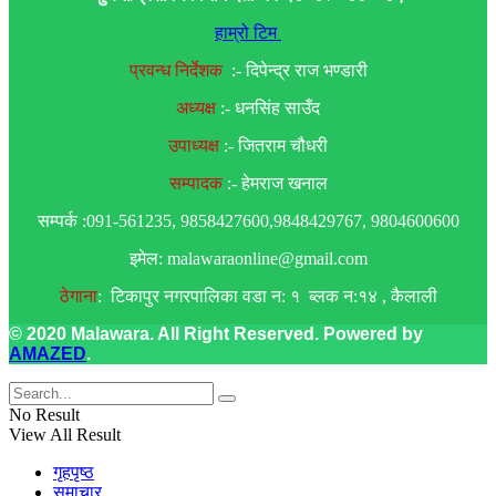
हाम्रो टिम
प्रवन्ध निर्देशक
:- दिपेन्द्र राज भण्डारी
अध्यक्ष
:- धनसिंह साउँद
उपाध्यक्ष
:- जितराम चौधरी
सम्पादक
:- हेमराज खनाल
सम्पर्क :091-561235, 9858427600,9848429767, 9804600600
इमेल: malawaraonline@gmail.com
ठेगाना
: टिकापुर नगरपालिका वडा न: १ ब्लक न:१४ , कैलाली
© 2020 Malawara. All Right Reserved. Powered by
AMAZED
.
No Result
View All Result
गृहपृष्ठ
समाचार