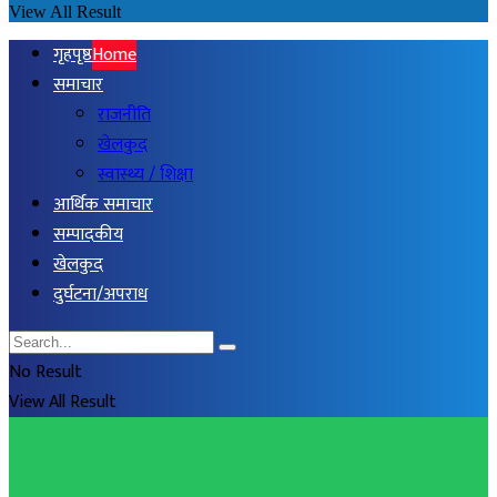
View All Result
गृहपृष्ठ
Home
समाचार
राजनीति
खेलकुद
स्वास्थ्य / शिक्षा
आर्थिक समाचार
सम्पादकीय
खेलकुद
दुर्घटना/अपराध
No Result
View All Result