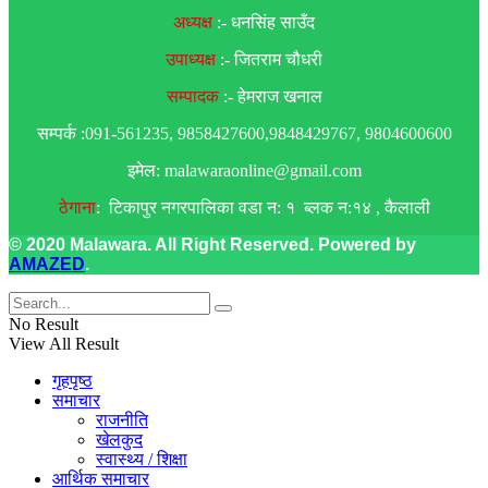
अध्यक्ष
:- धनसिंह साउँद
उपाध्यक्ष
:- जितराम चौधरी
सम्पादक
:- हेमराज खनाल
सम्पर्क :091-561235, 9858427600,9848429767, 9804600600
इमेल: malawaraonline@gmail.com
ठेगाना
: टिकापुर नगरपालिका वडा न: १ ब्लक न:१४ , कैलाली
© 2020 Malawara. All Right Reserved. Powered by
AMAZED
.
No Result
View All Result
गृहपृष्ठ
समाचार
राजनीति
खेलकुद
स्वास्थ्य / शिक्षा
आर्थिक समाचार