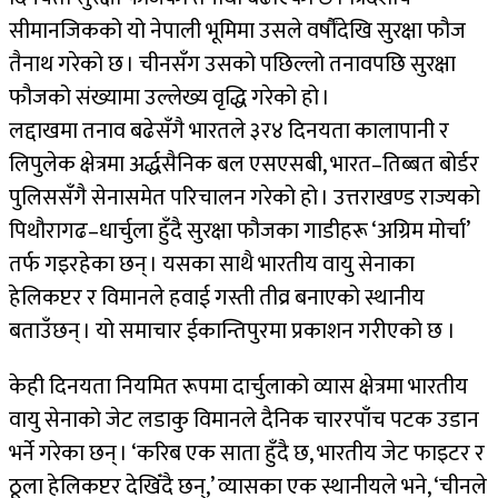
सीमानजिकको यो नेपाली भूमिमा उसले वर्षौंदेखि सुरक्षा फौज
तैनाथ गरेको छ । चीनसँग उसको पछिल्लो तनावपछि सुरक्षा
फौजको संख्यामा उल्लेख्य वृद्धि गरेको हो ।
लद्दाखमा तनाव बढेसँगै भारतले ३र४ दिनयता कालापानी र
लिपुलेक क्षेत्रमा अर्द्धसैनिक बल एसएसबी, भारत–तिब्बत बोर्डर
पुलिससँगै सेनासमेत परिचालन गरेको हो । उत्तराखण्ड राज्यको
पिथौरागढ–धार्चुला हुँदै सुरक्षा फौजका गाडीहरू ‘अग्रिम मोर्चा’
तर्फ गइरहेका छन् । यसका साथै भारतीय वायु सेनाका
हेलिकप्टर र विमानले हवाई गस्ती तीव्र बनाएको स्थानीय
बताउँछन् । यो समाचार ईकान्तिपुरमा प्रकाशन गरीएको छ ।
केही दिनयता नियमित रूपमा दार्चुलाको व्यास क्षेत्रमा भारतीय
वायु सेनाको जेट लडाकु विमानले दैनिक चाररपाँच पटक उडान
भर्ने गरेका छन् । ‘करिब एक साता हुँदै छ, भारतीय जेट फाइटर र
ठूला हेलिकप्टर देखिँदै छन्,’ व्यासका एक स्थानीयले भने, ‘चीनले