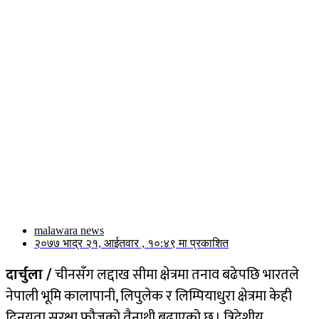
malawara news
२०७७ भाद्र २१, आईतवार , १०:४९ मा प्रकाशित
दार्चुला /
चीनसँग लद्दाख सीमा क्षेत्रमा तनाव बढेपछि भारतले
नेपाली भूमि कालापानी, लिपुलेक र लिम्पियाधुरा क्षेत्रमा केही
दिनयता सुरक्षा फौजको तैनाथी बढाएको छ । त्रिदेशीय