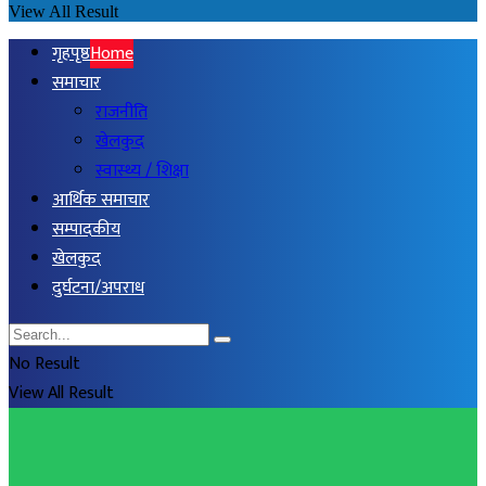
View All Result
गृहपृष्ठ
Home
समाचार
राजनीति
खेलकुद
स्वास्थ्य / शिक्षा
आर्थिक समाचार
सम्पादकीय
खेलकुद
दुर्घटना/अपराध
No Result
View All Result