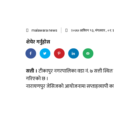
malawara news
२०७७ आश्विन १३, मंगलवार , ०९:२
शेयेर गर्नुहोस
सत्ती ।
टीकापुर नगरपालिका वडा नं. ७ सत्ती स्थि
गरिएको छ ।
नारायणपुर जेसिजको आयोजनामा सप्ताहव्यापी कार