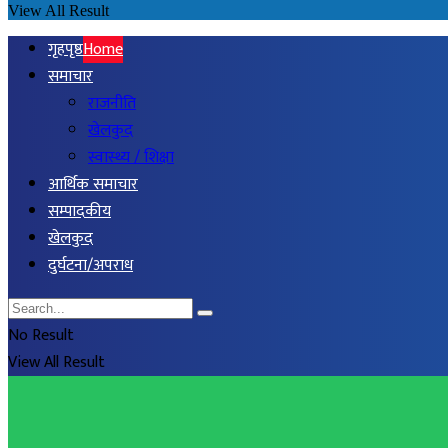
View All Result
गृहपृष्ठ
Home
समाचार
राजनीति
खेलकुद
स्वास्थ्य / शिक्षा
आर्थिक समाचार
सम्पादकीय
खेलकुद
दुर्घटना/अपराध
No Result
View All Result