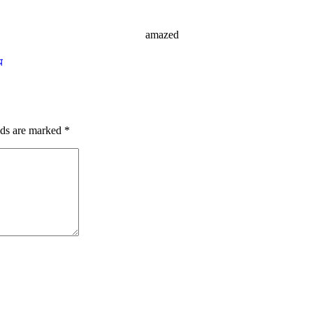
ध
lds are marked
*