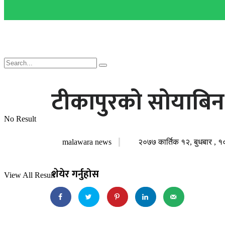
टीकापुरको सोयाबिन
No Result
malawara news
२०७७ कार्तिक १२, बुधबार , १
शेयेर गर्नुहोस
View All Result