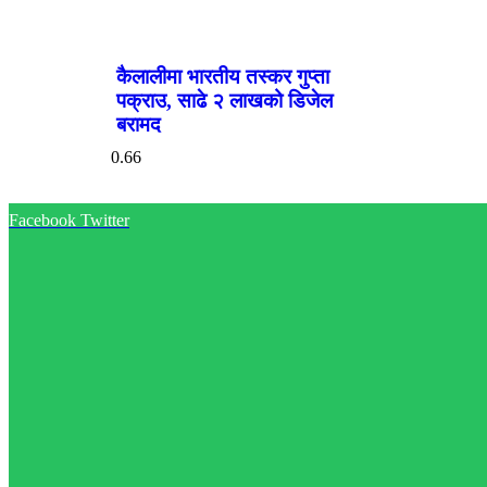
कैलालीमा भारतीय तस्कर गुप्ता
पक्राउ, साढे २ लाखको डिजेल
बरामद
Facebook
Twitter