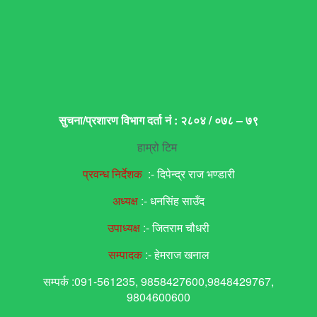
सुचना/प्रशारण विभाग दर्ता नं : २८०४ / ०७८ – ७९
हाम्रो टिम
प्रवन्ध निर्देशक
:- दिपेन्द्र राज भण्डारी
अध्यक्ष
:- धनसिंह साउँद
उपाध्यक्ष
:- जितराम चौधरी
सम्पादक
:- हेमराज खनाल
सम्पर्क :091-561235, 9858427600,9848429767,
9804600600