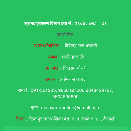
सुचना/प्रशारण विभाग दर्ता नं : २८०४ / ०७८ – ७९
हाम्रो टिम
प्रवन्ध निर्देशक
:- दिपेन्द्र राज भण्डारी
अध्यक्ष
:- धनसिंह साउँद
उपाध्यक्ष
:- जितराम चौधरी
सम्पादक
:- हेमराज खनाल
सम्पर्क :091-561235, 9858427600,9848429767,
9804600600
इमेल: malawaraonline@gmail.com
ठेगाना
: टिकापुर नगरपालिका वडा न: १ ब्लक न:१४ , कैलाली