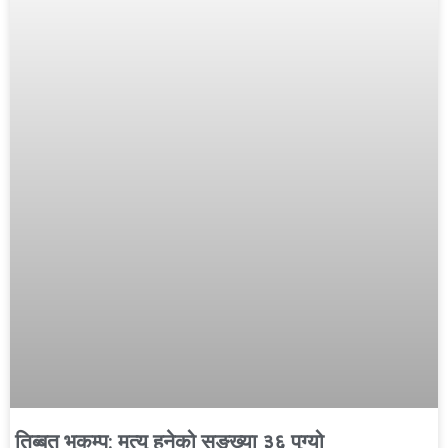
तिब्बत भूकम्प: मृत्यु हुनेको सङ्ख्या ३६ पुग्यो