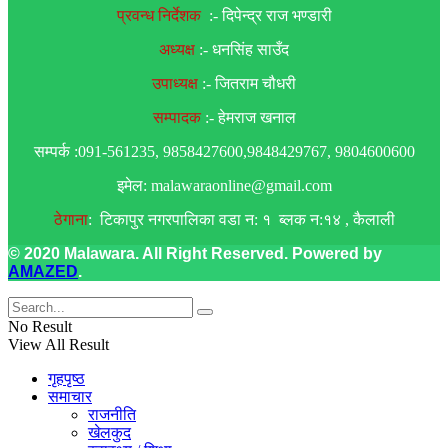
प्रवन्ध निर्देशक
:- दिपेन्द्र राज भण्डारी
अध्यक्ष
:- धनसिंह साउँद
उपाध्यक्ष
:- जितराम चौधरी
सम्पादक
:- हेमराज खनाल
सम्पर्क :091-561235, 9858427600,9848429767, 9804600600
इमेल: malawaraonline@gmail.com
ठेगाना
: टिकापुर नगरपालिका वडा न: १ ब्लक न:१४ , कैलाली
© 2020 Malawara. All Right Reserved. Powered by
AMAZED
.
No Result
View All Result
गृहपृष्ठ
समाचार
राजनीति
खेलकुद