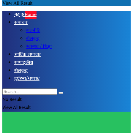
View All Result
गृहपृष्ठ
Home
समाचार
राजनीति
खेलकुद
स्वास्थ्य / शिक्षा
आर्थिक समाचार
सम्पादकीय
खेलकुद
दुर्घटना/अपराध
No Result
View All Result