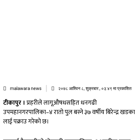
malawara news
२०७८ आश्विन ८, शुक्रबार , ०३:४९ मा प्रकाशित
टीकापुर ।
प्रहरीले लागूऔषधसहित धनगढी
उपमहानगरपालिका–४ रातो पुल बस्ने ३७ वर्षीय बिरेन्द्र खडका
लाई पक्राउ गरेको छ।