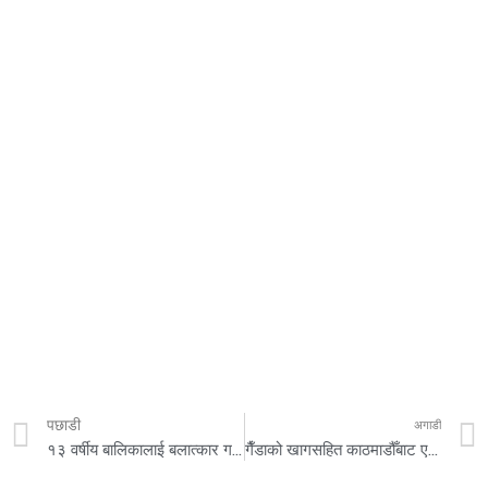
पछाडी
अगाडी
१३ वर्षीय बालिकालाई बलात्कार गरेको आरोपमा २ जना पक्राउ
गैँडाको खागसहित काठमाडौँबाट एक जना पक्राउ