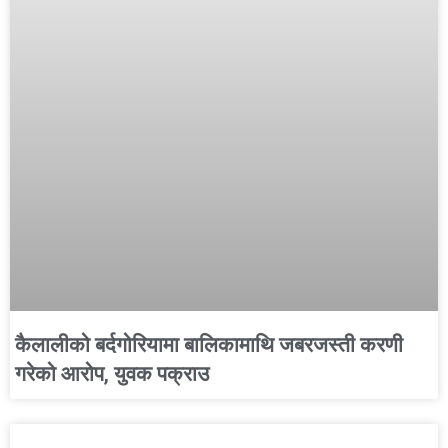
कैलालीको बर्दगोरियामा बालिकामाथि जबरजस्ती करणी
गरेको आरोप, युवक पक्राउ