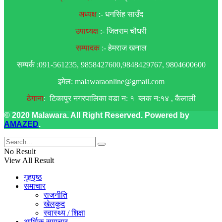
अध्यक्ष
:- धनसिंह साउँद
उपाध्यक्ष
:- जितराम चौधरी
सम्पादक
:- हेमराज खनाल
सम्पर्क :091-561235, 9858427600,9848429767, 9804600600
इमेल: malawaraonline@gmail.com
ठेगाना
: टिकापुर नगरपालिका वडा न: १ ब्लक न:१४ , कैलाली
© 2020 Malawara. All Right Reserved. Powered by
AMAZED
.
No Result
View All Result
गृहपृष्ठ
समाचार
राजनीति
खेलकुद
स्वास्थ्य / शिक्षा
आर्थिक समाचार