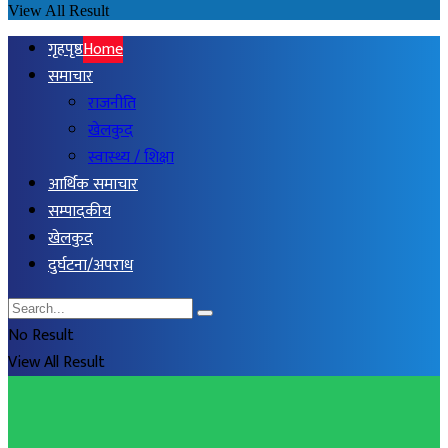
View All Result
गृहपृष्ठ
Home
समाचार
राजनीति
खेलकुद
स्वास्थ्य / शिक्षा
आर्थिक समाचार
सम्पादकीय
खेलकुद
दुर्घटना/अपराध
No Result
View All Result