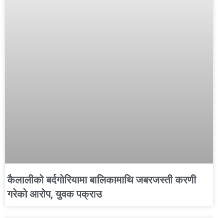
कैलालीको बर्दगोरियामा बालिकामाथि जबरजस्ती करणी
गरेको आरोप, युवक पक्राउ