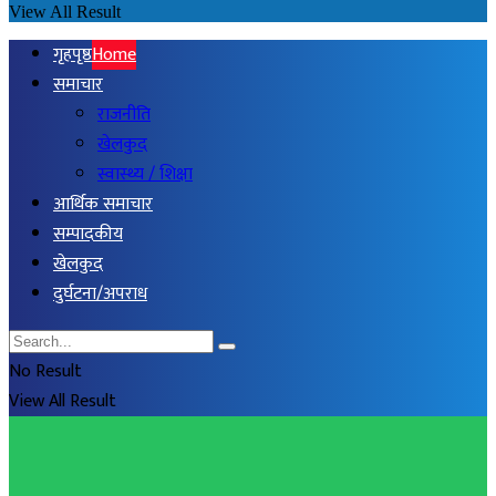
View All Result
गृहपृष्ठ
Home
समाचार
राजनीति
खेलकुद
स्वास्थ्य / शिक्षा
आर्थिक समाचार
सम्पादकीय
खेलकुद
दुर्घटना/अपराध
No Result
View All Result