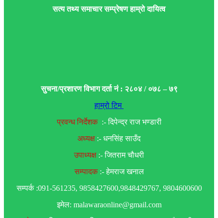
सत्य तथ्य समाचार सम्प्रेषण हाम्रो दायित्व
सुचना/प्रशारण विभाग दर्ता नं : २८०४ / ०७८ – ७९
हाम्रो टिम
प्रवन्ध निर्देशक
:- दिपेन्द्र राज भण्डारी
अध्यक्ष
:- धनसिंह साउँद
उपाध्यक्ष
:- जितराम चौधरी
सम्पादक
:- हेमराज खनाल
सम्पर्क :091-561235, 9858427600,9848429767, 9804600600
इमेल: malawaraonline@gmail.com