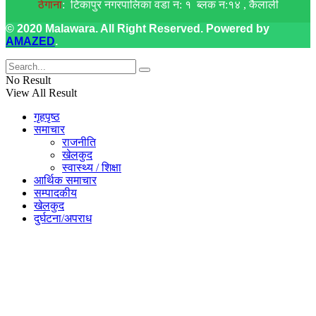
ठेगाना
: टिकापुर नगरपालिका वडा न: १ ब्लक न:१४ , कैलाली
© 2020 Malawara. All Right Reserved. Powered by
AMAZED
.
No Result
View All Result
गृहपृष्ठ
समाचार
राजनीति
खेलकुद
स्वास्थ्य / शिक्षा
आर्थिक समाचार
सम्पादकीय
खेलकुद
दुर्घटना/अपराध