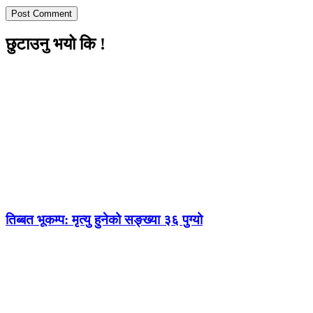
छुटाउनु भयो कि !
तिब्बत भूकम्प: मृत्यु हुनेको सङ्ख्या ३६ पुग्यो