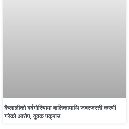
कैलालीको बर्दगोरियामा बालिकामाथि जबरजस्ती करणी
गरेको आरोप, युवक पक्राउ