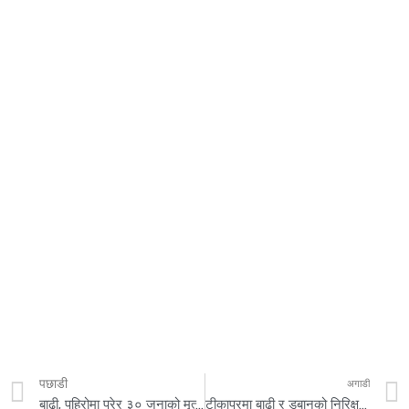
पछाडी
अगाडी
बाढी, पहिरोमा परेर ३० जनाको मृत्यु , ३२ जना बेपत्ता
टीकापुरमा बाढी र डुबानको निरिक्षणका लागि दुई मन्त्री आउदै