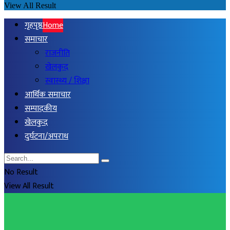
View All Result
गृहपृष्ठ
Home
समाचार
राजनीति
खेलकुद
स्वास्थ्य / शिक्षा
आर्थिक समाचार
सम्पादकीय
खेलकुद
दुर्घटना/अपराध
No Result
View All Result