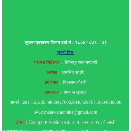
सुचना/प्रशारण विभाग दर्ता नं : २८०४ / ०७८ – ७९
हाम्रो टिम
प्रवन्ध निर्देशक
:- दिपेन्द्र राज भण्डारी
अध्यक्ष
:- धनसिंह साउँद
उपाध्यक्ष
:- जितराम चौधरी
सम्पादक
:- हेमराज खनाल
सम्पर्क :091-561235, 9858427600,9848429767, 9804600600
इमेल: malawaraonline@gmail.com
ठेगाना
: टिकापुर नगरपालिका वडा न: १ ब्लक न:१४ , कैलाली