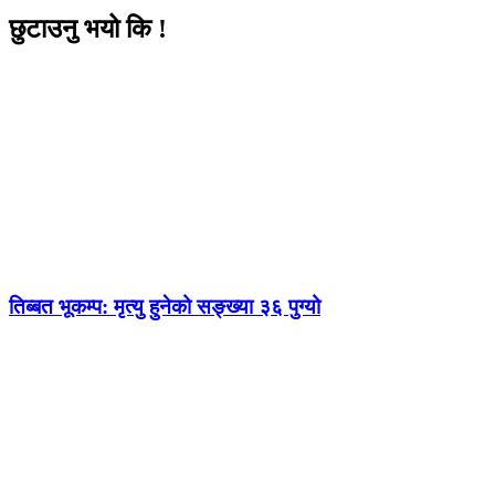
छुटाउनु भयो कि !
तिब्बत भूकम्प: मृत्यु हुनेको सङ्ख्या ३६ पुग्यो