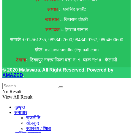
अध्यक्ष
:- धनसिंह साउँद
उपाध्यक्ष
:- जितराम चौधरी
सम्पादक
:- हेमराज खनाल
सम्पर्क :091-561235, 9858427600,9848429767, 9804600600
इमेल: malawaraonline@gmail.com
ठेगाना
: टिकापुर नगरपालिका वडा न: १ ब्लक न:१४ , कैलाली
© 2020 Malawara. All Right Reserved. Powered by
AMAZED
.
No Result
View All Result
गृहपृष्ठ
समाचार
राजनीति
खेलकुद
स्वास्थ्य / शिक्षा