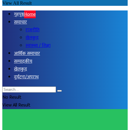
View All Result
गृहपृष्ठ
Home
समाचार
राजनीति
खेलकुद
स्वास्थ्य / शिक्षा
आर्थिक समाचार
सम्पादकीय
खेलकुद
दुर्घटना/अपराध
No Result
View All Result