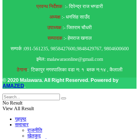
प्रवन्ध निर्देशक
:- दिपेन्द्र राज भण्डारी
अध्यक्ष
:- धनसिंह साउँद
उपाध्यक्ष
:- जितराम चौधरी
सम्पादक
:- हेमराज खनाल
सम्पर्क :091-561235, 9858427600,9848429767, 9804600600
इमेल: malawaraonline@gmail.com
ठेगाना
: टिकापुर नगरपालिका वडा न: १ ब्लक न:१४ , कैलाली
© 2020 Malawara. All Right Reserved. Powered by
AMAZED
.
No Result
View All Result
गृहपृष्ठ
समाचार
राजनीति
खेलकुद