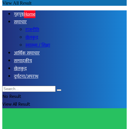
View All Result
गृहपृष्ठ
Home
समाचार
राजनीति
खेलकुद
स्वास्थ्य / शिक्षा
आर्थिक समाचार
सम्पादकीय
खेलकुद
दुर्घटना/अपराध
No Result
View All Result